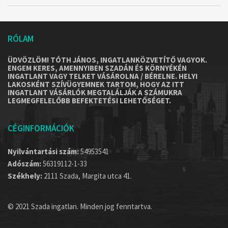
RÓLAM
ÜDVÖZLÖM! TÓTH JÁNOS, INGATLANKÖZVETÍTŐ VAGYOK.
ENGEM KERES, AMENNYIBEN SZADÁN ÉS KÖRNYÉKÉN
INGATLANT VAGY TELKET VÁSÁROLNA / BÉRELNE. HELYI
LAKOSKÉNT SZÍVÜGYEMNEK TARTOM, HOGY AZ ITT
INGATLANT VÁSÁRLÓK MEGTALÁLJÁK A SZÁMUKRA
LEGMEGFELELŐBB BEFEKTETÉSI LEHETŐSÉGET.
CÉGINFORMÁCIÓK
Nyilvántartási szám:
54953541
Adószám:
56319112-1-33
Székhely:
2111 Szada, Margita utca 41.
© 2021 Szada ingatlan. Minden jog fenntartva.