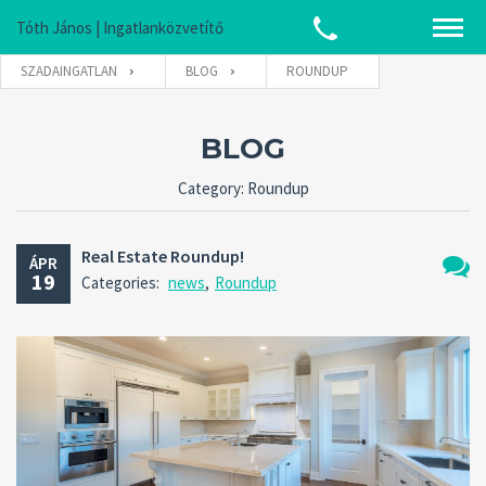
Tóth János | Ingatlanközvetítő
SZADAINGATLAN
BLOG
ROUNDUP
BLOG
Category: Roundup
Real Estate Roundup!
ÁPR
19
Categories:
news
,
Roundup
Nincs
hozzá