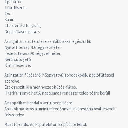
2 gardrób
2 fürdőszoba
2 wc
Kamra
1 háztartási helyiség
Dupla állásos garázs
Az ingatlan alapterülete az alábbiakkal egészül ki:
Nyitott terasz 40 négyzetméter
Fedett terasz 20 négyzetméter,
Kerti sütögető
Kinti medence.
Az ingatlan fűtéséről hőszivattyú gondoskodik, padlófűtéssel
szerelve.
Ezt egészíti ki a mennyezet hűtés-fűtés.
H tarifa igényelhető, napelemes rendszer telepítésre kerül!
A nappaliban kandalló kerül beépítésre!
Ablakok motoros alumínium redőnnyel, szúnyoghálóval lesznek
felszerelve.
Riasztórendszer, kaputelefon kiépítésre kerül.