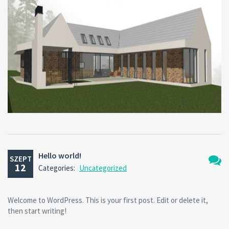
Hello world!
SZEPT
12
Categories:
Uncategorized
Nincs
hozzá
Welcome to WordPress. This is your first post. Edit or delete it,
then start writing!