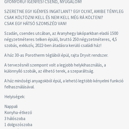
GYÖNYÖRŰ! IGÉNYES! CSEND, NYUGALOM!
SZERETNE EGY IGÉNYES INGATLANT? EGY OLYAT, AMIBE TÉNYLEG
CSAK KÖLTÖZNI KELL ÉS NEM KELL MÉG RÁ KÖLTENI?
CSAK EGY HÁTSÓ SZOMSZÉD VAN!
Szadán, csendes utcában, az Aranyhegy lakóparkban eladó 1500
négyzetméteres telken épülő, bruttó 250 négyzetméteres, 4,5
szobás, exkluzív, 2022-ben átadásra kerülő családi ház!
A ház 30-as Porotherm téglából épül, rajta Dryvit rendszer.
A tervezésnél szempont volt a legjobb helykihasználás, a
különnyíló szobák, az élhető terek, a szeparáltság.
A ház minőségi anyagokból épül, a lehető legtöbb kényelmi funkció
felhasználásával.
Helyiségek:
Nappali
Konyha-étkező
3 hálószoba
1 dolgozószoba