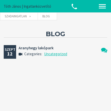
Tóth János | Ingatlanközvetítő
SZADAINGATLAN
BLOG
BLOG
Aranyhegy lakópark
SZEPT
12
Categories:
Uncategorized
Nincs
hozzá