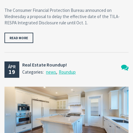
The Consumer Financial Protection Bureau announced on
Wednesday a proposal to delay the effective date of the TILA-
RESPA Integrated Disclosure rule until Oct. 1.
READ MORE
Real Estate Roundup!
ÁPR
19
Categories:
news
,
Roundup
Nincs
hozzá