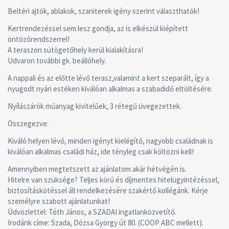
Beltéri ajtók, ablakok, szaniterek igény szerint választhatók!
Kertrendezéssel sem lesz gondja, az is elkészül kiépített
öntözőrendszerrel!
A teraszon sütögetőhely kerül kialakításra!
Udvaron további gk. beállóhely.
A nappali és az előtte lévő terasz,valamint a kert szeparált, így a
nyugodt nyári estéken kiválóan alkalmas a szabadidő eltöltésére.
Nyílászárók műanyag kivitelűek, 3 rétegű üvegezettek.
Összegezve:
Kiváló helyen lévő, minden igényt kielégítő, nagyobb családnak is
kiválóan alkalmas családi ház, ide tényleg csak költözni kell!
Amennyiben megtetszett az ajánlatom akár hétvégén is.
Hitelre van szüksége? Teljes körű és díjmentes hitelügyintézéssel,
biztosításkötéssel áll rendelkezésére szakértő kollégánk. Kérje
személyre szabott ajánlatunkat!
Üdvözlettel: Tóth János, a SZADAI ingatlanközvetítő.
Irodánk címe: Szada, Dózsa György út 80. (COOP ABC mellett).