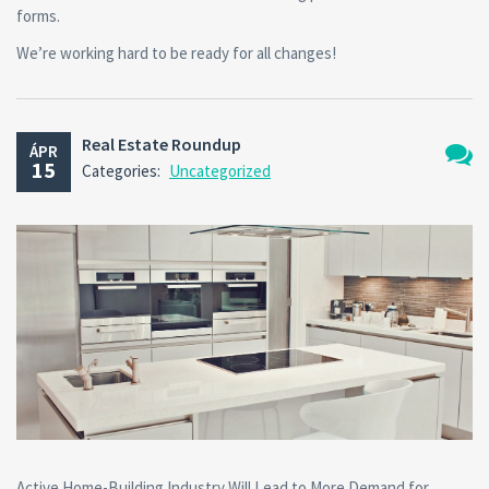
forms.
We’re working hard to be ready for all changes!
Real Estate Roundup
ÁPR
15
Categories:
Uncategorized
Nincs
hozzá
Active Home-Building Industry Will Lead to More Demand for