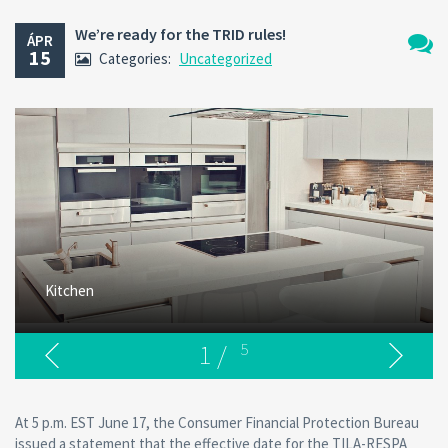
We’re ready for the TRID rules!
ÁPR
15
Categories:
Uncategorized
Nincs
hozzá
Kitchen
1
/
5
At 5 p.m. EST June 17, the Consumer Financial Protection Bureau
issued a statement that the effective date for the TILA-RESPA