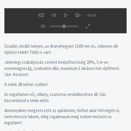
Seek
Current
00:00
time
Restart
Rewind
Play
Forward
Volume
10
10
secs
secs
Toggle
Toggle
Mute
Fullscreen
Szadán, kiváló helyen, az Aranyhegyen 1500 nm-es, teljesen sík
építési telek! Több is van!
Jelenlegi szabályozás szerint beépíthetőség 20%, 5 m-es
orommagasság, szabadon álló, maximum 1 lakásos ház építhető.
Lke-4 övezet.
A telek 28 méter széles!
Az ingatlanon víz, villany, csatorna rendelkezésre áll. Gáz
közvetlenül a telek előtt.
Amennyiben megtetszett az ajánlatom, hívhat akár hétvégén is,
nem messze lakom, elég rugalmasan meg tudom mutatni az
ingatlant!