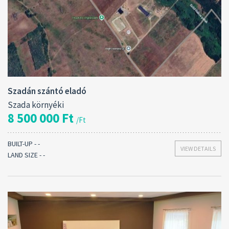
Contract type:
Eladó
Szadán szántó eladó
Szada környéki
8 500 000 Ft
/Ft
BUILT-UP - -
VIEW DETAILS
LAND SIZE - -