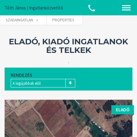
Tóth János | Ingatlanközvetítő
SZADAINGATLAN
PROPERTIES
ELADÓ, KIADÓ INGATLANOK
ÉS TELKEK
.
RENDEZÉS
A legújabbak elől
ELADÓ