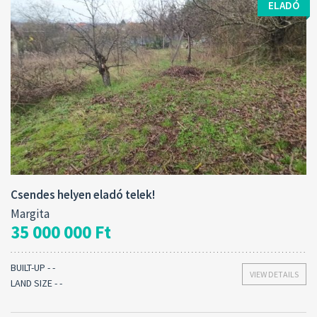
ELADÓ
Contract type:
Eladó
Csendes helyen eladó telek!
Margita
35 000 000 Ft
BUILT-UP - -
VIEW DETAILS
LAND SIZE - -